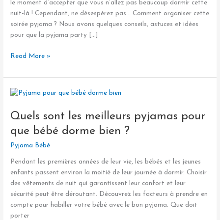
le moment d’accepter que vous n’allez pas beaucoup dormir cette
nuit-là ! Cependant, ne désespérez pas… Comment organiser cette
soirée pyjama ? Nous avons quelques conseils, astuces et idées
pour que la pyjama party […]
Read More »
Quels
sont
Quels sont les meilleurs pyjamas pour
les
meilleurs
que bébé dorme bien ?
pyjamas
Pyjama Bébé
pour
que
Pendant les premières années de leur vie, les bébés et les jeunes
bébé
enfants passent environ la moitié de leur journée à dormir. Choisir
dorme
des vêtements de nuit qui garantissent leur confort et leur
bien
sécurité peut être déroutant. Découvrez les facteurs à prendre en
?
compte pour habiller votre bébé avec le bon pyjama. Que doit
porter