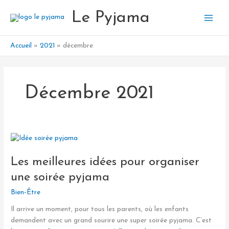
Aller
Le Pyjama
au
contenu
Accueil
2021
décembre
Décembre 2021
Les
meilleures
Les meilleures idées pour organiser
idées
pour
une soirée pyjama
organiser
Bien-Être
une
soirée
Il arrive un moment, pour tous les parents, où les enfants
pyjama
demandent avec un grand sourire une super soirée pyjama. C’est